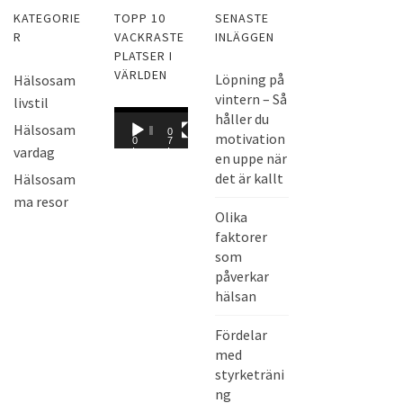
KATEGORIE
TOPP 10
SENASTE
R
VACKRASTE
INLÄGGEN
PLATSER I
VÄRLDEN
Löpning på
Hälsosam
vintern – Så
livstil
V
håller du
Hälsosam
0
0
motivation
i
0
7
vardag
:
:
en uppe när
d
0
0
0
8
det är kallt
Hälsosam
e
ma resor
o
Olika
s
faktorer
p
som
e
påverkar
hälsan
l
a
Fördelar
r
med
e
styrketräni
ng