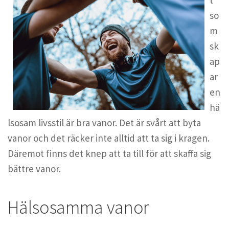
so
m
sk
ap
ar
en
hä
lsosam livsstil är bra vanor. Det är svårt att byta
vanor och det räcker inte alltid att ta sig i kragen.
Däremot finns det knep att ta till för att skaffa sig
bättre vanor.
Hälsosamma vanor