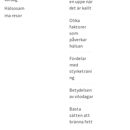
en uppe när
d
0
0
0
8
det är kallt
Hälsosam
e
ma resor
o
Olika
s
faktorer
p
som
e
påverkar
hälsan
l
a
Fördelar
r
med
e
styrketräni
ng
Betydelsen
av vilodagar
Bästa
sätten att
bränna fett