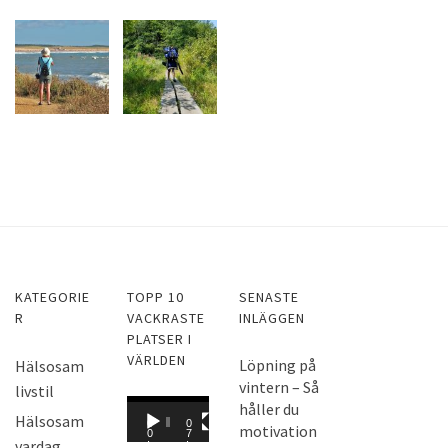
KATEGORIE
TOPP 10
SENASTE
R
VACKRASTE
INLÄGGEN
PLATSER I
VÄRLDEN
Löpning på
Hälsosam
vintern – Så
livstil
V
håller du
Hälsosam
0
0
motivation
i
0
7
vardag
:
: