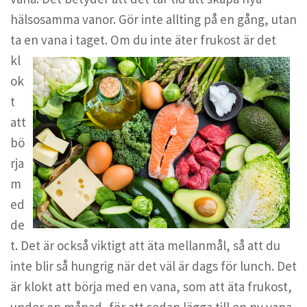
hälsosamma vanor. Gör inte allting på en gång, utan
ta en vana i taget.
Om du inte äter frukost är det
kl
ok
t
att
bö
rja
m
ed
de
t. Det är också viktigt att äta mellanmål, så att du
inte blir så hungrig när det väl är dags för lunch. Det
är klokt att börja med en vana, som att äta frukost,
under en månad, för att sedan lägga till en ny vana.