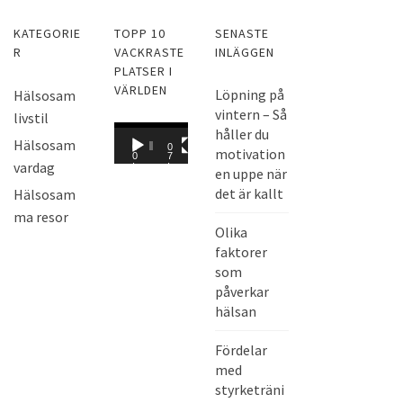
KATEGORIE
TOPP 10
SENASTE
R
VACKRASTE
INLÄGGEN
PLATSER I
VÄRLDEN
Löpning på
Hälsosam
vintern – Så
livstil
V
håller du
Hälsosam
0
0
motivation
i
0
7
vardag
:
:
en uppe när
d
0
0
0
8
det är kallt
Hälsosam
e
ma resor
o
Olika
s
faktorer
p
som
e
påverkar
hälsan
l
a
Fördelar
r
med
e
styrketräni