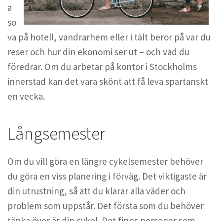
a
so
va på hotell, vandrarhem eller i tält beror på var du
reser och hur din ekonomi ser ut – och vad du
föredrar. Om du arbetar på kontor i Stockholms
innerstad kan det vara skönt att få leva spartanskt
en vecka.
Långsemester
Om du vill göra en längre cykelsemester behöver
du göra en viss planering i förväg. Det viktigaste är
din utrustning, så att du klarar alla väder och
problem som uppstår. Det första som du behöver
tänka över är din cykel. Det finns personer som