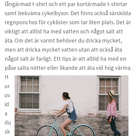
långärmad t-shirt och ett par kortärmade t-shirtar
samt bekväma cykelbyxor. Det finns också särskilda
regnponchos för cyklister som tar liten plats. Det är
viktigt att alltid ha med vatten och något salt att
äta. Om det är varmt behöver du dricka mycket,
men att dricka mycket vatten utan att också äta
något salt är farligt. Ett tips är att alltid ha med en
påse salta nötter eller likande att äta vid hög vär
ma.
H
ur
uv
id
a
du
sk