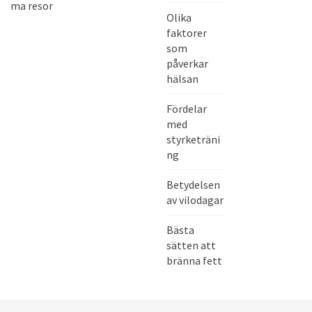
ma resor
o
Olika
s
faktorer
p
som
e
påverkar
hälsan
l
a
Fördelar
r
med
e
styrketräni
ng
Betydelsen
av vilodagar
Bästa
sätten att
bränna fett