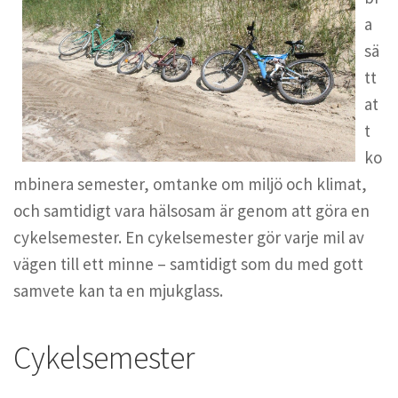
a
sä
tt
at
t
ko
mbinera semester, omtanke om miljö och klimat,
och samtidigt vara hälsosam är genom att göra en
cykelsemester. En cykelsemester gör varje mil av
vägen till ett minne – samtidigt som du med gott
samvete kan ta en mjukglass.
Cykelsemester