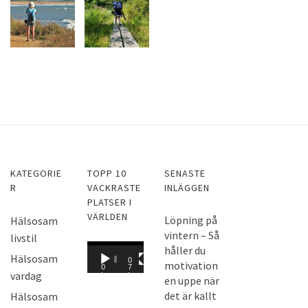
KATEGORIE
TOPP 10
SENASTE
R
VACKRASTE
INLÄGGEN
PLATSER I
VÄRLDEN
Löpning på
Hälsosam
vintern – Så
livstil
V
håller du
Hälsosam
0
0
motivation
i
0
7
vardag
:
:
en uppe när
d
0
0
0
8
det är kallt
Hälsosam
e