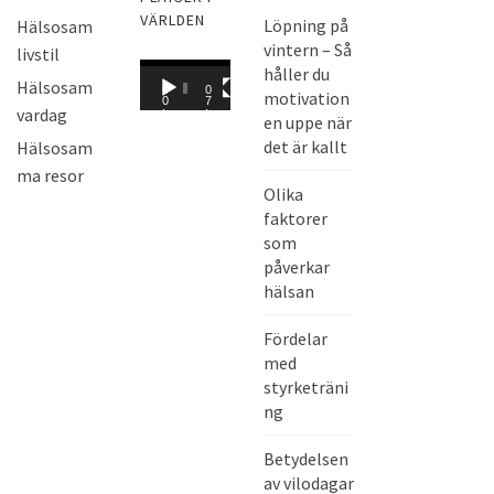
VÄRLDEN
Löpning på
Hälsosam
vintern – Så
livstil
V
håller du
Hälsosam
0
0
motivation
i
0
7
vardag
:
:
en uppe när
d
0
0
0
8
det är kallt
Hälsosam
e
ma resor
o
Olika
s
faktorer
p
som
e
påverkar
hälsan
l
a
Fördelar
r
med
e
styrketräni
ng
Betydelsen
av vilodagar