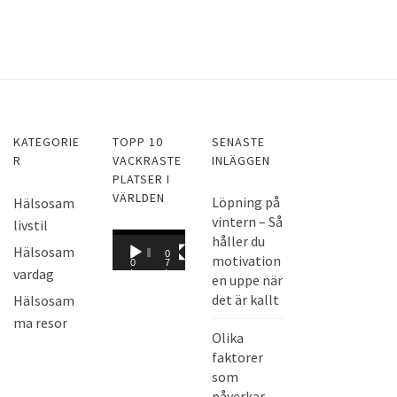
KATEGORIE
TOPP 10
SENASTE
R
VACKRASTE
INLÄGGEN
PLATSER I
VÄRLDEN
Löpning på
Hälsosam
vintern – Så
livstil
V
håller du
Hälsosam
0
0
motivation
i
0
7
vardag
:
:
en uppe när
d
0
0
0
8
det är kallt
Hälsosam
e
ma resor
o
Olika
s
faktorer
p
som
e
påverkar